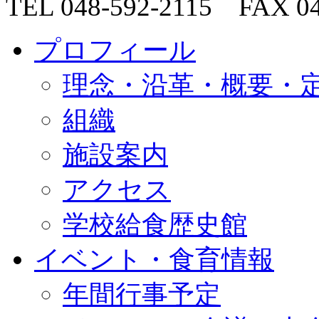
TEL
048-592-2115
FAX
04
プロフィール
理念・沿革・概要・
組織
施設案内
アクセス
学校給食歴史館
イベント・食育情報
年間行事予定